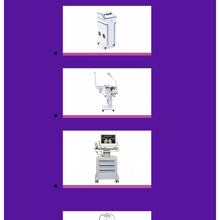
НОВИНКИ
Аппараты для пилинга
Аппараты для проблемной кожи
Аппараты cмас - лифтинга HIFU /
Липосоник