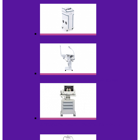
НОВИНКИ
Аппараты для пилинга
Аппараты для проблемной кожи
Аппараты cмас - лифтинга HIFU /
Липосоник